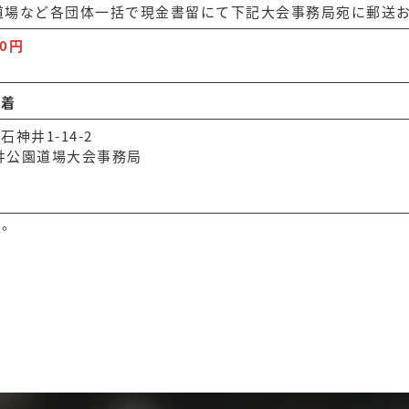
道場など各団体一括で現金書留にて下記大会事務局宛に郵送
00円
必着
石神井1-14-2
神井公園道場大会事務局
い。