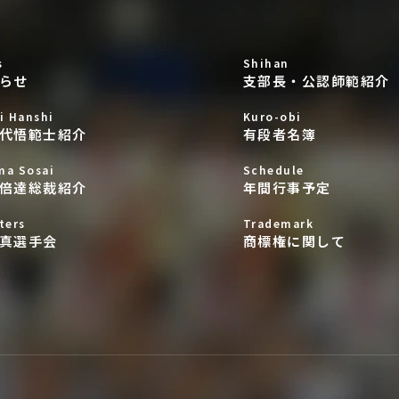
s
Shihan
らせ
支部長・公認師範紹介
i Hanshi
Kuro-obi
代悟範士紹介
有段者名簿
ma Sosai
Schedule
倍達総裁紹介
年間行事予定
ters
Trademark
真選手会
商標権に関して