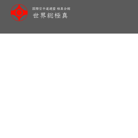
メ
イ
ン
コ
ン
テ
ン
ツ
へ
移
動
第8回空手道選手権2025東京