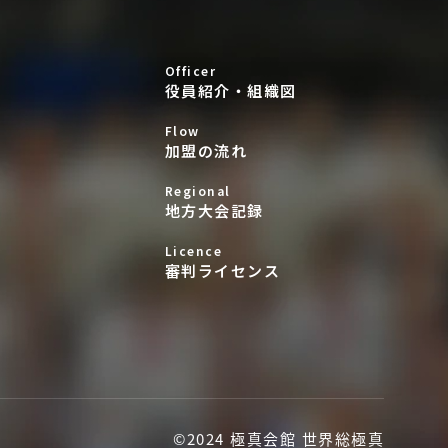
Officer
役員紹介・組織図
Flow
加盟の流れ
Regional
地方大会記録
Licence
審判ライセンス
©2024 極真会館 世界総極真