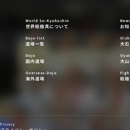
World So-Kyokushin
New
世界総極真について
お知
Dojo-list
Oish
道場一覧
大石
Dojo
Oya
国内道場
大山
Overseas-Dojo
Figh
海外道場
総極
Privacy
プライバシーポリシー