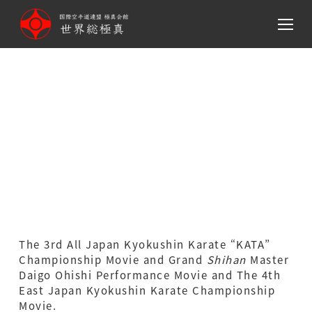
メ
イ
ン
コ
ン
テ
第3回全日本「型」大会・大石
ン
代悟最高師範演武・第4回東日
ツ
へ
本大会（動画）Movie
移
動
The 3rd All Japan Kyokushin Karate “KATA”
Championship Movie and Grand
Shihan
Master
Daigo Ohishi Performance Movie and The 4th
East Japan Kyokushin Karate Championship
Movie.