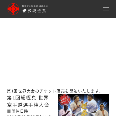
メ
イ
ン
コ
ン
テ
ン
第1回世界大会のチケット販売
ツ
を開始します
へ
移
動
第1回世界大会のチケット販売を開始いたします。
第1回総極真 世界
空手道選手権大会
■
開催日時