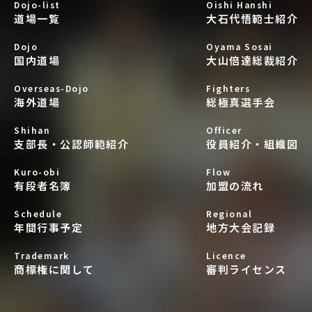
Dojo-list
Oishi Hanshi
道場一覧
大石代悟範士紹介
Dojo
Oyama Sosai
国内道場
大山倍達総裁紹介
Overseas-Dojo
Fighters
海外道場
総極真選手会
Shihan
Officer
支部長・公認師範紹介
役員紹介・組織図
Kuro-obi
Flow
有段者名簿
加盟の流れ
Schedule
Regional
年間行事予定
地方大会記録
Trademark
Licence
商標権に関して
審判ライセンス