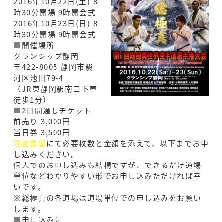
2016年10月22日(土) 8
時30分開場 9時開会式
2016年10月23日(日) 8
時30分開場 9時開会式
■
開催場所
グランシップ静岡
〒422-8005 静岡市駿
河区池田79-4
（JR東静岡駅南口下車
徒歩1分）
■
2日間通しチケット
前売り 3,000円
当日券 3,500円
現金書留
にて必要枚数と金額を添えて、以下までお申
し込みください。
個人でのお申し込みも結構ですが、できるだけ道場
単位などわかりやすい形でお申し込みただければ幸
いです。
※総極真の各道場は道場単位での申し込みをお願い
します。
■
申し込み先