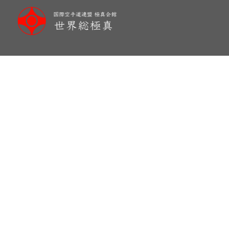
メ
イ
ン
コ
ン
テ
ン
ツ
へ
移
動
海外道場のチリ（Chile）