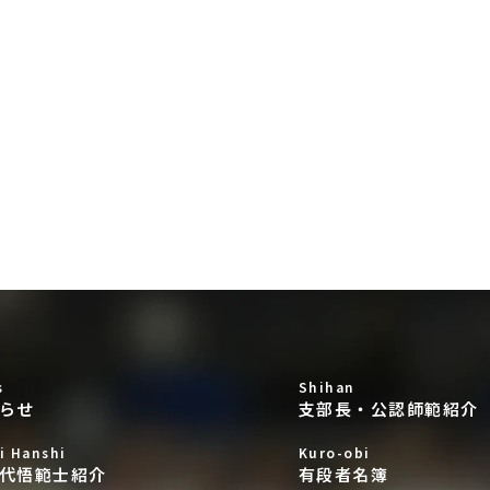
s
Shihan
らせ
支部長・公認師範紹介
i Hanshi
Kuro-obi
代悟範士紹介
有段者名簿