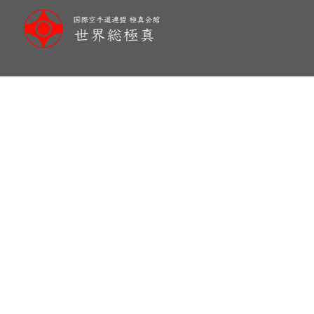
メ
イ
ン
コ
ン
テ
ン
ツ
へ
移
動
昇段レポート 佐藤 明浩 初段