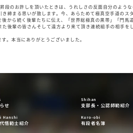
え昇段のお許しを頂いたときは、うれしさの反面自分のような
引き締まる思いが致します。今、あらためて極真空手道のス
を後から続く後輩たちに伝え、「世界総極真の黒帯」「門馬
また後輩の皆さんそして遠方より来て頂き連続組手の相手を
ます。本当にありがとうございました。
s
Shihan
らせ
支部長・公認師範紹介
i Hanshi
Kuro-obi
代悟範士紹介
有段者名簿