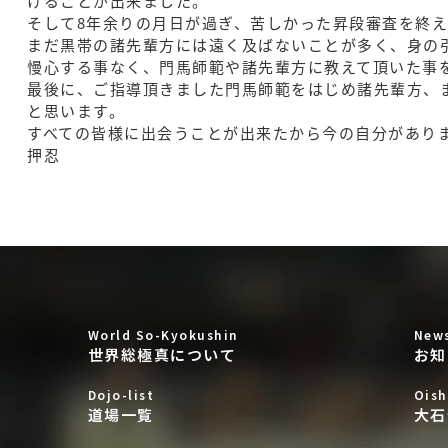
けることが出来ました。
そして8年余りの月日が過ぎ、苦しかった昇段審査を終
まだ黒帯の諸先輩方には遠く及ばないことが多く、身の
慢心する事なく、門馬師範や諸先輩方に教えて頂いた事
最後に、ご指導頂きました門馬師範をはじめ諸先輩方、
と思います。
すべての皆様に出会うことが出来たから今の自分があり
押忍
World So-Kyokushin
New
世界総極真について
お知
Dojo-list
Oish
道場一覧
大石