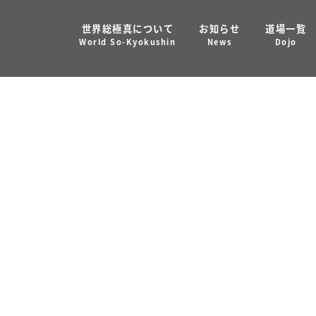
世界総極真について
お知らせ
道場一覧
ました Shihan Bhraman(
 and some pictures from iran