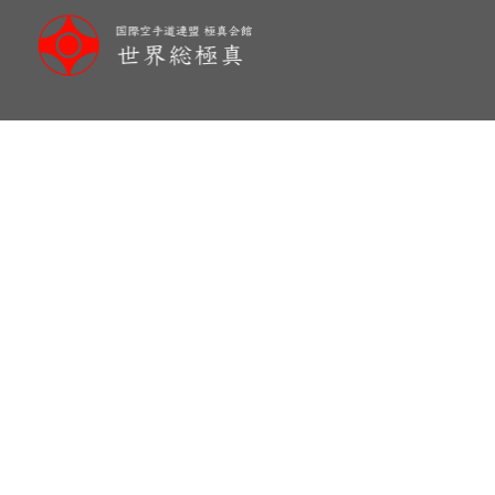
メ
イ
ン
コ
ン
テ
ン
ツ
へ
移
動
イランのバールマン師範から画像が届き
SAIKOShihan Diago Ohishi,