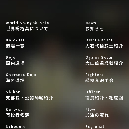
World So-Kyokushin
News
世界総極真について
お知らせ
Dojo-list
Oishi Hanshi
道場一覧
大石代悟範士紹介
Dojo
Oyama Sosai
国内道場
大山倍達総裁紹介
Overseas-Dojo
Fighters
海外道場
総極真選手会
Shihan
Officer
支部長・公認師範紹介
役員紹介・組織図
Kuro-obi
Flow
有段者名簿
加盟の流れ
Schedule
Regional