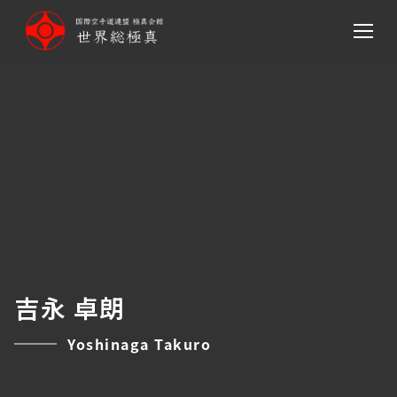
メ
イ
ン
コ
ン
テ
ン
ツ
へ
移
動
吉永 卓朗
Yoshinaga Takuro