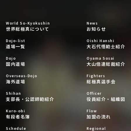
World So-Kyokushin
News
世界総極真について
お知らせ
Dojo-list
Oishi Hanshi
道場一覧
大石代悟範士紹介
Dojo
Oyama Sosai
国内道場
大山倍達総裁紹介
Overseas-Dojo
Fighters
海外道場
総極真選手会
Shihan
Officer
支部長・公認師範紹介
役員紹介・組織図
Kuro-obi
Flow
有段者名簿
加盟の流れ
Schedule
Regional