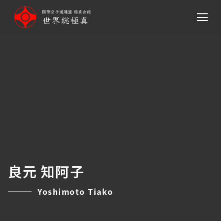
メ
イ
ン
コ
ン
テ
ン
ツ
へ
移
動
良元 知阿子
Yoshimoto Tiako