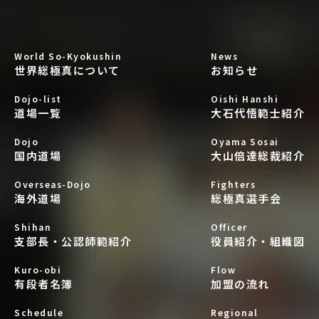
World So-Kyokushin
News
世界総極真について
お知らせ
Dojo-list
Oishi Hanshi
道場一覧
大石代悟範士紹介
Dojo
Oyama Sosai
国内道場
大山倍達総裁紹介
Overseas-Dojo
Fighters
海外道場
総極真選手会
Shihan
Officer
支部長・公認師範紹介
役員紹介・組織図
Kuro-obi
Flow
有段者名簿
加盟の流れ
Schedule
Regional