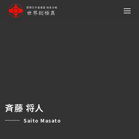
メ
イ
ン
コ
ン
テ
ン
ツ
へ
移
動
斉藤 将人
Saito Masato