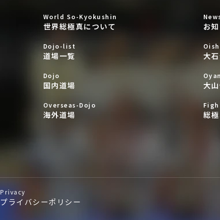
World So-Kyokushin
New
世界総極真について
お知
Dojo-list
Oish
道場一覧
大石
Dojo
Oya
国内道場
大山
Overseas-Dojo
Figh
海外道場
総極
Privacy
プライバシーポリシー