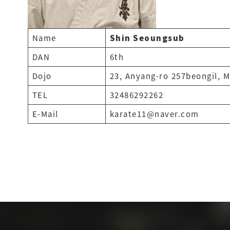
Name
Shin Seoungsub
DAN
6th
Dojo
23, Anyang-ro 257beongil, 
TEL
32486292262
E-Mail
karate11@naver.com