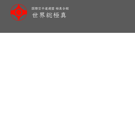
メ
イ
ン
コ
ン
テ
ン
ツ
へ
移
動
New branch member in Ko