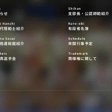
s
Shihan
らせ
支部長・公認師範紹介
i Hanshi
Kuro-obi
代悟範士紹介
有段者名簿
ma Sosai
Schedule
倍達総裁紹介
年間行事予定
ters
Trademark
真選手会
商標権に関して