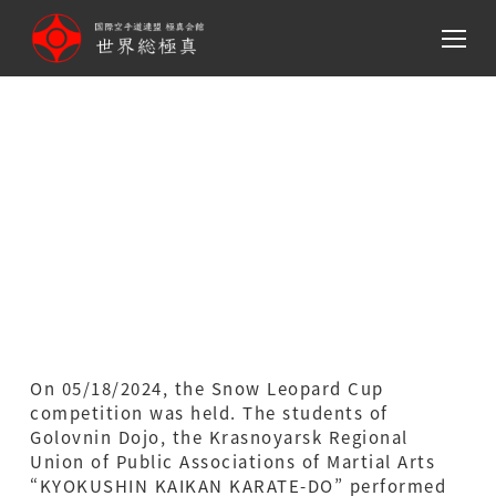
メ
イ
ン
コ
ン
テ
ン
The Snow Leopard Cup
ツ
competition
へ
移
動
On 05/18/2024, the Snow Leopard Cup
competition was held. The students of
Golovnin Dojo, the Krasnoyarsk Regional
Union of Public Associations of Martial Arts
“KYOKUSHIN KAIKAN KARATE-DO” performed