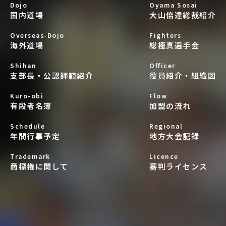
Dojo
Oyama Sosai
国内道場
大山倍達総裁紹介
Overseas-Dojo
Fighters
海外道場
総極真選手会
Shihan
Officer
支部長・公認師範紹介
役員紹介・組織図
Kuro-obi
Flow
有段者名簿
加盟の流れ
Schedule
Regional
年間行事予定
地方大会記録
Trademark
Licence
商標権に関して
審判ライセンス