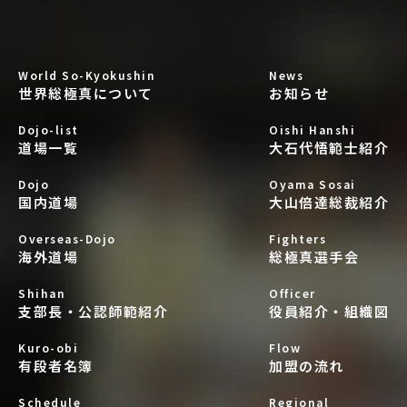
World So-Kyokushin
News
世界総極真について
お知らせ
Dojo-list
Oishi Hanshi
道場一覧
大石代悟範士紹介
Dojo
Oyama Sosai
国内道場
大山倍達総裁紹介
Overseas-Dojo
Fighters
海外道場
総極真選手会
Shihan
Officer
支部長・公認師範紹介
役員紹介・組織図
Kuro-obi
Flow
有段者名簿
加盟の流れ
Schedule
Regional