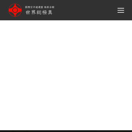
メ
イ
ン
コ
ン
テ
The first Asian So-
ン
Kyokushin Karate
ツ
へ
tournament
移
動