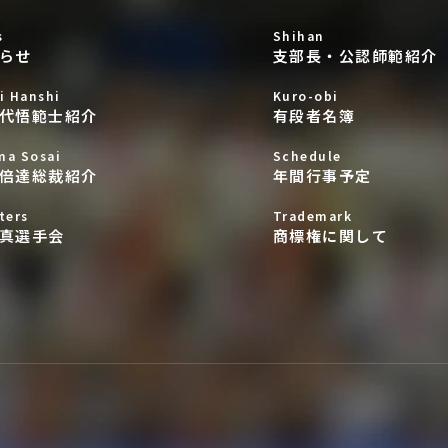
s
Shihan
らせ
支部長・公認師範紹介
i Hanshi
Kuro-obi
代悟範士紹介
有段者名簿
ma Sosai
Schedule
倍達総裁紹介
年間行事予定
ters
Trademark
真選手会
商標権に関して