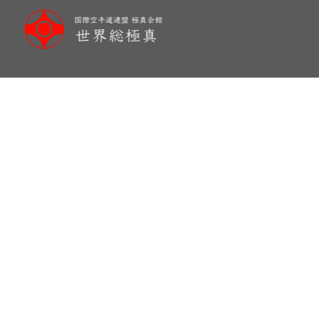
メ
イ
ン
コ
ン
テ
ン
ツ
へ
移
動
So-Kyokushin training in 