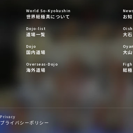
World So-Kyokushin
New
世界総極真について
お知
Dojo-list
Oish
道場一覧
大石
Dojo
Oya
国内道場
大山
Overseas-Dojo
Figh
海外道場
総極
Privacy
プライバシーポリシー