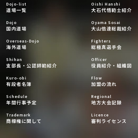
Dojo-list
Oishi Hanshi
道場一覧
大石代悟範士紹介
Dojo
Oyama Sosai
国内道場
大山倍達総裁紹介
Overseas-Dojo
Fighters
海外道場
総極真選手会
Shihan
Officer
支部長・公認師範紹介
役員紹介・組織図
Kuro-obi
Flow
有段者名簿
加盟の流れ
Schedule
Regional
年間行事予定
地方大会記録
Trademark
Licence
商標権に関して
審判ライセンス