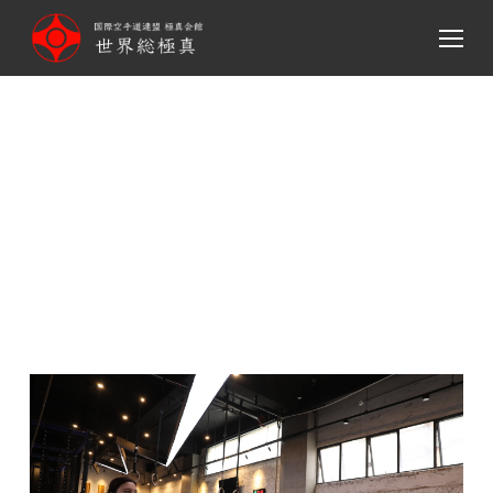
メ
イ
ン
コ
ン
テ
ン
Latest activity report(China
ツ
Xu dojo)
へ
移
動