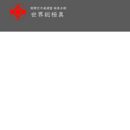
メ
イ
ン
コ
ン
テ
ン
ツ
へ
移
動
KATA and KUMITE TOURNA