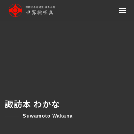
メ
イ
ン
コ
ン
テ
ン
ツ
へ
移
動
諏訪本 わかな
Suwamoto Wakana