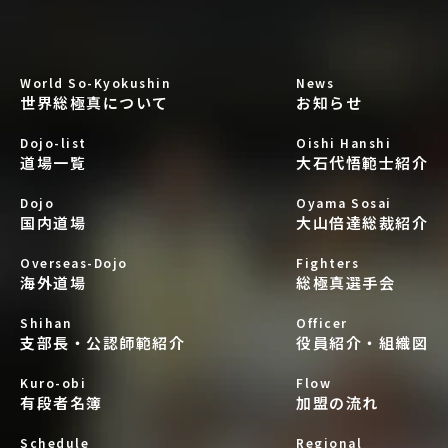
World So-Kyokushin
News
世界総極真について
お知らせ
Dojo-list
Oishi Hanshi
道場一覧
大石代悟範士紹介
Dojo
Oyama Sosai
国内道場
大山倍達総裁紹介
Overseas-Dojo
Fighters
海外道場
総極真選手会
Shihan
Officer
支部長・公認師範紹介
役員紹介・組織図
Kuro-obi
Flow
有段者名簿
加盟の流れ
Schedule
Regional